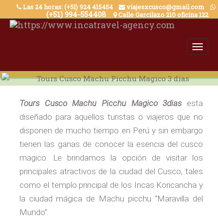
Skip
Las 24 horas: (+51) 924 415454
viajesxcusco@gmail.com
(+51) 994-554408
Calle Garcilazo 210 oficina 122
to
content
Tours Cusco Machu Picchu Magico 3dias
esta
diseñado para aquellos turistas o viajeros que no
disponen de mucho tiempo en Perú y sin embargo
tienen las ganas de conocer la esencia del cusco
magico. Le brindamos la opción de visitar los
principales atractivos de la ciudad del Cusco, tales
como el templo principal de los Incas Koricancha y
la ciudad mágica de Machu picchu “Maravilla del
Mundo”.