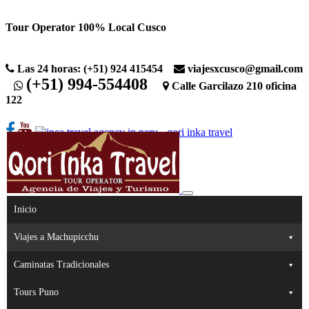
Skip
Tour Operator 100% Local Cusco
to
content
Las 24 horas: (+51) 924 415454
viajesxcusco@gmail.com
(+51) 994-554408
Calle Garcilazo 210 oficina
122
Inicio
Viajes a Machupicchu
Caminatas Tradicionales
Tours Puno