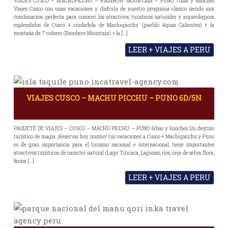
VIAJES CUSCO – MACHUPICCHU – RAINBOW MOUNTAIN – PUNO 7dias y 6noches
Viajes Cusco con unas vacaciones y disfruta de nuestro programa clasico siendo una
combinacion perfecta para conocer los atractivos turisticos naturales y arqueologicos
esplendidos de Cusco + ciudadela de Machupicchu (pueblo Aguas Calientes) + la
montaña de 7 colores (Rainbow Mountain) + la […]
LEER + VIAJES A PERU
VIAJES CUSCO – MACHU PICCHU – PUNO 6D/5N
PAQUETE DE VIAJES – CUSCO – MACHU PICCHU – PUNO 6dias y 5noches Un destino
turistico de magia ¡Reservar hoy mismo! tus vacaciones a Cusco + Machupicchu y Puno
es de gran importancia para el turismo nacional e internacional, tiene importantes
atractivos turísticos de carácter natural (Lago Titicaca, Lagunas, ríos, ceja de selva, flora,
fauna […]
LEER + VIAJES A PERU