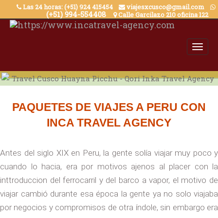
Skip
Las 24 horas: (+51) 924 415454
viajesxcusco@gmail.com
(+51) 994-554408
Calle Garcilazo 210 oficina 122
to
content
PAQUETES DE VIAJES A PERU CON
INCA TRAVEL AGENCY
Antes del siglo XIX en Peru, la gente solía viajar muy poco y
cuando lo hacia, era por motivos ajenos al placer con la
inttroduccion del ferrocarril y del barco a vapor, el motivo de
viajar cambió durante esa época la gente ya no solo viajaba
por negocios y compromisos de otra índole, sin embargo era