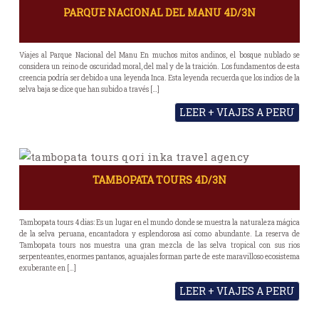
PARQUE NACIONAL DEL MANU 4D/3N
Viajes al Parque Nacional del Manu En muchos mitos andinos, el bosque nublado se
considera un reino de oscuridad moral, del mal y de la traición. Los fundamentos de esta
creencia podría ser debido a una leyenda Inca. Esta leyenda recuerda que los indios de la
selva baja se dice que han subido a través […]
LEER + VIAJES A PERU
TAMBOPATA TOURS 4D/3N
Tambopata tours 4 dias: Es un lugar en el mundo donde se muestra la naturaleza mágica
de la selva peruana, encantadora y esplendorosa así como abundante. La reserva de
Tambopata tours nos muestra una gran mezcla de las selva tropical con sus rios
serpenteantes, enormes pantanos, aguajales forman parte de este maravilloso ecosistema
exuberante en […]
LEER + VIAJES A PERU