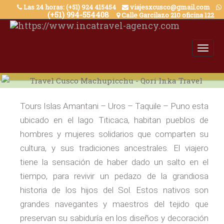
Skip
Las 24 horas: (+51) 924 415454
viajesxcusco@gmail.com
(+51) 994-554408
Calle Garcilazo 210 oficina 122
to
content
Tours Islas Amantani – Uros – Taquile – Puno esta
ubicado en el lago Titicaca, habitan pueblos de
hombres y mujeres solidarios que comparten su
cultura, y sus tradiciones ancestrales. El viajero
tiene la sensación de haber dado un salto en el
tiempo, para revivir un pedazo de la grandiosa
historia de los hijos del Sol. Estos nativos son
grandes navegantes y maestros del tejido que
preservan su sabiduría en los diseños y decoración