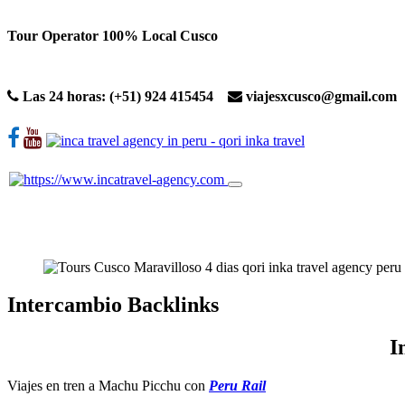
Skip
Tour Operator 100% Local Cusco
to
content
Las 24 horas: (+51) 924 415454
viajesxcusco@gmail.co
Inicio
Viajes a Machupicchu
Caminatas Tradicionales
T
Intercambio Backlinks
I
Viajes en tren a Machu Picchu con
Peru Rail