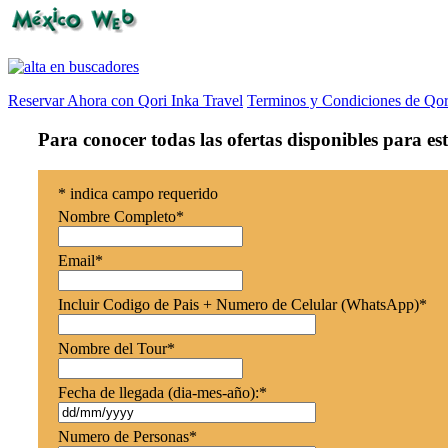
Reservar Ahora con Qori Inka Travel
Terminos y Condiciones de Qor
Para conocer todas las ofertas disponibles para es
*
indica campo requerido
Nombre Completo
*
Email
*
Incluir Codigo de Pais + Numero de Celular (WhatsApp)
*
Nombre del Tour
*
Fecha de llegada (dia-mes-año):
*
Numero de Personas
*