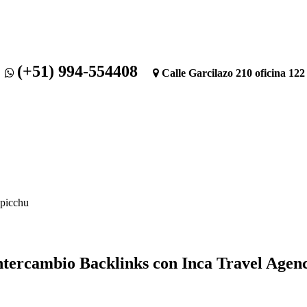
(+51) 994-554408
m
Calle Garcilazo 210 oficina 
ours Puno
Tours Arequipa
Paquetes de Viajes Peru
Contac
ntercambio Backlinks con Inca Travel Agen