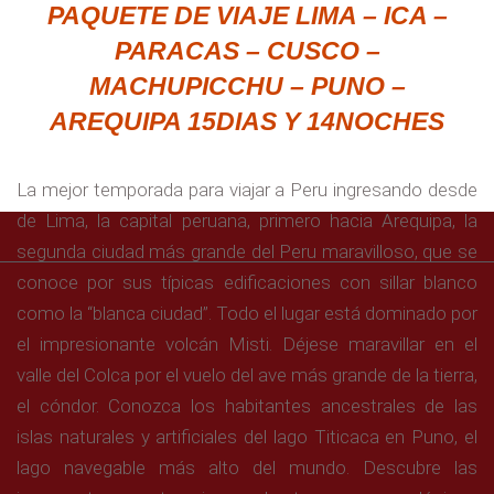
PAQUETE DE VIAJE LIMA – ICA –
PARACAS – CUSCO –
MACHUPICCHU – PUNO –
AREQUIPA 15DIAS Y 14NOCHES
La mejor temporada para viajar a Peru ingresando desde
de Lima, la capital peruana, primero hacia Arequipa, la
segunda ciudad más grande del Peru maravilloso, que se
conoce por sus típicas edificaciones con sillar blanco
como la “blanca ciudad”. Todo el lugar está dominado por
el impresionante volcán Misti. Déjese maravillar en el
valle del Colca por el vuelo del ave más grande de la tierra,
el cóndor. Conozca los habitantes ancestrales de las
islas naturales y artificiales del lago Titicaca en Puno, el
lago navegable más alto del mundo. Descubre las