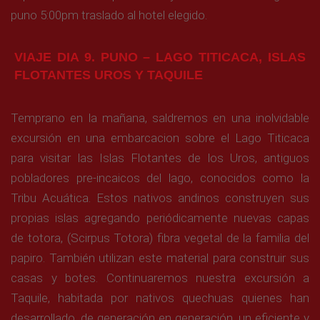
puno 5:00pm traslado al hotel elegido.
VIAJE DIA 9. PUNO – LAGO TITICACA, ISLAS
FLOTANTES UROS Y TAQUILE
Temprano en la mañana, saldremos en una inolvidable
excursión en una embarcacion sobre el Lago Titicaca
para visitar las Islas Flotantes de los Uros, antiguos
pobladores pre-incaicos del lago, conocidos como la
Tribu Acuática. Estos nativos andinos construyen sus
propias islas agregando periódicamente nuevas capas
de totora, (Scirpus Totora) fibra vegetal de la familia del
papiro. También utilizan este material para construir sus
casas y botes. Continuaremos nuestra excursión a
Taquile, habitada por nativos quechuas quienes han
desarrollado, de generación en generación, un eficiente y