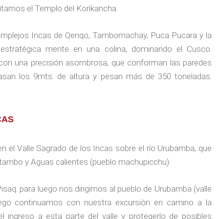
sitamos el Templo del Korikancha.
s complejos Incas de Qenqo, Tambomachay, Puca Pucara y la
estratégica mente en una colina, dominando el Cusco.
con una precisión asombrosa, que conforman las paredes
asan los 9mts. de altura y pesan más de 350 toneladas.
CAS
n el Valle Sagrado de los Incas sobre el río Urubamba, que
aytambo y Aguas calientes (pueblo machupicchu).
isaq. para luego nos dirigimos al pueblo de Urubamba (valle
uego continuamos con nuestra excursión en camino a la
el ingreso a esta parte del valle y protegerlo de posibles