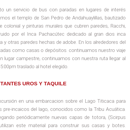
to un servicio de bus con paradas en lugares de interés
aremos el templo de San Pedro de Andahuaylillas, bautizado
e colonial y pinturas murales que cubren paredes, Racchi,
ruido por el Inca Pachacútec dedicado al gran dios inca
a y otras paredes hechas de adobe. En los alrededores del
lizadas como casas o depósitos. continuamos nuestro viaje
un lugar campestre, continuamos con nuestra ruta llegar al
:00pm traslado al hotel elegido.
LOTANTES UROS Y TAQUILE
cursión en una embarcacion sobre el Lago Titicaca para
es pre-incaicos del lago, conocidos como la Tribu Acuática.
egando periódicamente nuevas capas de totora, (Scirpus
utilizan este material para construir sus casas y botes.