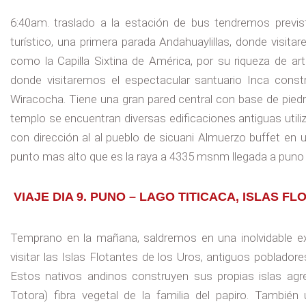
6:40am. traslado a la estación de bus tendremos previs
turístico, una primera parada Andahuaylillas, donde visit
como la Capilla Sixtina de América, por su riqueza de art
donde visitaremos el espectacular santuario Inca const
Wiracocha. Tiene una gran pared central con base de piedr
templo se encuentran diversas edificaciones antiguas uti
con dirección al al pueblo de sicuani Almuerzo buffet en 
punto mas alto que es la raya a 4335 msnm llegada a puno 5
VIAJE DIA 9. PUNO – LAGO TITICACA, ISLAS F
Temprano en la mañana, saldremos en una inolvidable ex
visitar las Islas Flotantes de los Uros, antiguos poblador
Estos nativos andinos construyen sus propias islas agr
Totora) fibra vegetal de la familia del papiro. También 