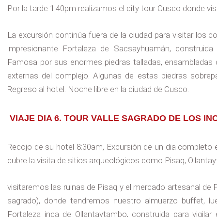
Por la tarde 1:40pm realizamos el city tour Cusco donde vi
La excursión continúa fuera de la ciudad para visitar lo
impresionante Fortaleza de Sacsayhuamán, construida 
Famosa por sus enormes piedras talladas, ensambladas 
externas del complejo. Algunas de estas piedras sobrep
Regreso al hotel. Noche libre en la ciudad de Cusco.
VIAJE DIA 6. TOUR VALLE SAGRADO DE LOS IN
Recojo de su hotel 8:30am, Excursión de un dia completo e
cubre la visita de sitios arqueológicos como Pisaq, Ollant
visitaremos las ruinas de Pisaq y el mercado artesanal de P
sagrado), donde tendremos nuestro almuerzo buffet, l
Fortaleza inca de Ollantaytambo, construida para vigilar 