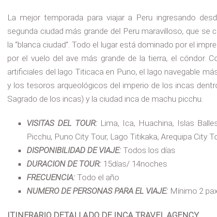
La mejor temporada para viajar a Peru ingresando desde 
segunda ciudad más grande del Peru maravilloso, que se co
la “blanca ciudad”. Todo el lugar está dominado por el impres
por el vuelo del ave más grande de la tierra, el cóndor. C
artificiales del lago Titicaca en Puno, el lago navegable 
y los tesoros arqueológicos del imperio de los incas dentro
Sagrado de los incas) y la ciudad inca de machu picchu.
VISITAS DEL TOUR:
Lima, Ica, Huachina, Islas Balle
Picchu, Puno City Tour, Lago Titikaka, Arequipa City T
DISPONIBILIDAD DE VIAJE:
Todos los días
DURACION DE TOUR:
15días/ 14noches
FRECUENCIA:
Todo el año
NUMERO DE PERSONAS PARA EL VIAJE:
Mínimo 2 pax
ITINERARIO DETALLADO DE INCA TRAVEL AGENCY