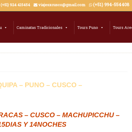
(+51) 994-55440
: (+51) 924 415454
viajesxcusco@gmail.com
u
Caminatas Tradicionales
Tours Puno
Tours Are
QUIPA – PUNO – CUSCO –
PARACAS – CUSCO – MACHUPICCHU –
15DIAS Y 14NOCHES