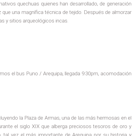
nativos quechuas quienes han desarrollado, de generación
vez que una magnífica técnica de tejido. Después de almorzar
s y sitios arqueológicos incas.
emos el bus Puno / Arequipa, llegada 9:30pm, acomodación
ncluyendo la Plaza de Armas, una de las más hermosas en el
urante el siglo XIX que alberga preciosos tesoros de oro y
a, tal vez el más importante de Arequipa por su historia y