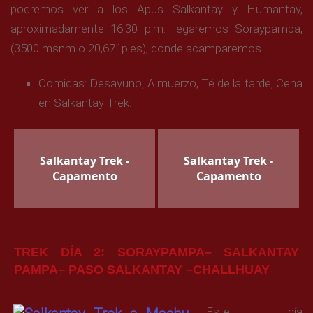
podremos ver a los Apus Salkantay y Humantay,
aproximadamente 16:30 p.m. llegaremos Soraypampa,
(3500 msnm o 20,671pies), donde acamparemos.
Comidas: Desayuno, Almuerzo, Té de la tarde, Cena
en Salkantay Trek.
Salkantay Trek -
Salkantay Trek -
Capamento
Capamento
TREK DÍA 2: SORAYPAMPA– SALKANTAY
PAMPA– PASO SALKANTAY –CHALLHUAY
Este día