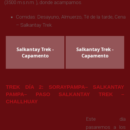
(3500 m.s.n.m. ), donde acampamos.
Comidas: Desayuno, Almuerzo, Té de la tarde, Cena
– Salkantay Trek.
Salkantay Trek -
Salkantay Trek -
Capamento
Capamento
TREK DÍA 2: SORAYPAMPA– SALKANTAY
PAMPA– PASO SALKANTAY TREK –
CHALLHUAY
Este día
pasaremos a los