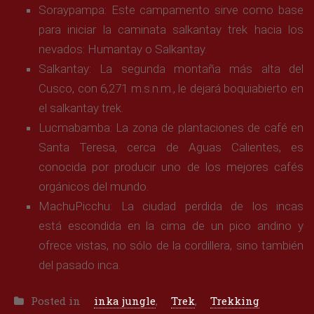
Soraypampa: Este campamento sirve como base
para iniciar la caminata salkantay trek hacia los
nevados: Humantay o Salkantay.
Salkantay: La segunda montaña más alta del
Cusco, con 6,271 m.s.n.m., le dejará boquiabierto en
el salkantay trek.
Lucmabamba: La zona de plantaciones de café en
Santa Teresa, cerca de Aguas Calientes, es
conocida por producir uno de los mejores cafés
orgánicos del mundo.
MachuPicchu: La ciudad perdida de los incas
está escondida en la cima de un pico andino y
ofrece vistas, no sólo de la cordillera, sino también
del pasado inca.
Posted in
inka jungle
,
Trek
,
Trekking