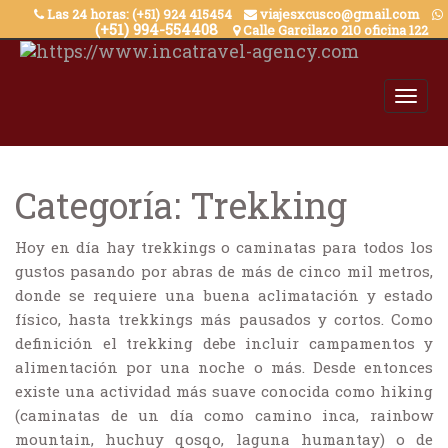
Skip
Las 24 horas: (+51) 924 415454
viajesxcusco@gmail.com
(+51) 994-554408
Calle Garcilazo 210 oficina 122
to
content
Categoría:
Trekking
Hoy en día hay trekkings o caminatas para todos los
gustos pasando por abras de más de cinco mil metros,
donde se requiere una buena aclimatación y estado
físico, hasta trekkings más pausados y cortos. Como
definición el trekking debe incluir campamentos y
alimentación por una noche o más. Desde entonces
existe una actividad más suave conocida como hiking
(caminatas de un día como camino inca, rainbow
mountain, huchuy qosqo, laguna humantay) o de