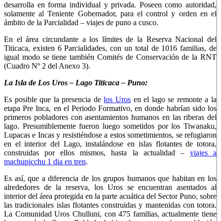
desarrolla en forma individual y privada. Poseen como autoridad,
solamente al Teniente Gobernador, para el control y orden en el
ámbito de la Parcialidad – viajes de puno a cusco.
En el área circundante a los límites de la Reserva Nacional del
Titicaca, existen 6 Parcialidades, con un total de 1016 familias, de
igual modo se tiene también Comités de Conservación de la RNT
(Cuadro Nº 2 del Anexo 3).
La Isla de Los Uros – Lago Titicaca – Puno:
Es posible que la presencia de
los Uros
en el lago se remonte a la
etapa Pre Inca, en el Periodo Formativo, en donde habrían sido los
primeros pobladores con asentamientos humanos en las riberas del
lago. Presumiblemente fueron luego sometidos por los Tiwanaku,
Lupacas e Incas y resistiéndose a estos sometimientos, se refugiaron
en el interior del Lago, instalándose en islas flotantes de totora,
construidas por ellos mismos, hasta la actualidad –
viajes a
machupicchu 1 dia en tren
.
Es así, que a diferencia de los grupos humanos que habitan en los
alrededores de la reserva, los Uros se encuentran asentados al
interior del área protegida en la parte acuática del Sector Puno, sobre
las tradicionales islas flotantes construidas y mantenidas con totora.
La Comunidad Uros Chulluni, con 475 familias, actualmente tiene