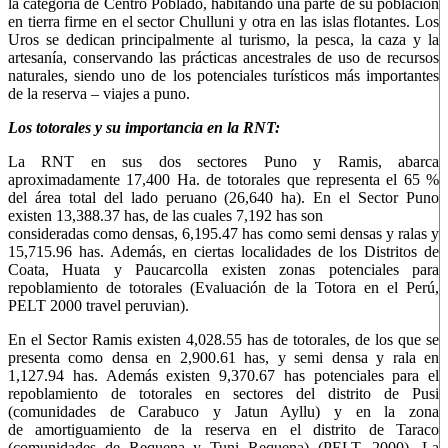
la categoría de Centro Poblado, habitando una parte de su población
en tierra firme en el sector Chulluni y otra en las islas flotantes. Los
Uros se dedican principalmente al turismo, la pesca, la caza y la
artesanía, conservando las prácticas ancestrales de uso de recursos
naturales, siendo uno de los potenciales turísticos más importantes
de la reserva – viajes a puno.
Los totorales y su importancia en la RNT:
La RNT en sus dos sectores Puno y Ramis, abarca
aproximadamente 17,400 Ha. de totorales que representa el 65 %
del área total del lado peruano (26,640 ha). En el Sector Puno
existen 13,388.37 has, de las cuales 7,192 has son
consideradas como densas, 6,195.47 has como semi densas y ralas y
15,715.96 has. Además, en ciertas localidades de los Distritos de
Coata, Huata y Paucarcolla existen zonas potenciales para
repoblamiento de totorales (Evaluación de la Totora en el Perú,
PELT 2000 travel peruvian).
En el Sector Ramis existen 4,028.55 has de totorales, de los que se
presenta como densa en 2,900.61 has, y semi densa y rala en
1,127.94 has. Además existen 9,370.67 has potenciales para el
repoblamiento de totorales en sectores del distrito de Pusi
(comunidades de Carabuco y Jatun Ayllu) y en la zona
de amortiguamiento de la reserva en el distrito de Taraco
(comunidades de Requena y Tuni Requena) (PELT, 2000). La