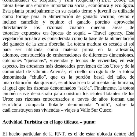
totora tiene una enorme importancia social, económica y ecológica.
Esta planta principalmente en su estado tierno y juvenil es utilizada
como forraje para la alimentación de ganado vacuno, ovino e
incluso camélido y equino; el ganado porcino aprovecha
directamente los rizomas cuando quedan áreas de
totorales expuestos en épocas de sequía – Travel agency. Esta
vegetación acuática es considerada como la base de la alimentación
del ganado de la zona ribereña. La totora madura es secada al sol
para ser utilizada como materia prima en la artesanía,
adornos, construcción de embarcaciones de diferentes dimensiones,
colchones “quesanas”, viviendas y techos de viviendas; en este
aspecto, los artesanos más destacados provienen de los Uros y de la
comunidad de Chimu. Además, el cuello o cogollo de la totora
denominada “chullo”, que es la porción basal del tallo, de
una coloración blanquecina, es utilizada en la alimentación humana,
al igual que los rizomas denominados “sak’a”. Finalmente, la totora
también sirve de sustrato para construir los islotes flotantes de los
Uros; sus rizomas entrecruzados a través de años forman una
estructura compacta flotante denominada “quilli”, sobre la
cuál construyen sus viviendas – viajes a Valle Sur Cusco.
Actividad Turística en el lago titicaca – puno:
El hecho particular de la RNT, es el de estar ubicada dentro del