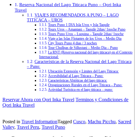
Reserva Nacional del Lago Titicaca Puno – Qori Inka
Travel
VIAJES RECOMENDADOS A PUNO – LAGO
TITICACA – UROS
Tours Puno 1 DIA Isla Uros y Isla Taquile
Tours Uros – Amantani – Taquile 2dias/ 1noche Puno
Tours Puno Uros – Luquina – Taquile 2dias/ 1noche
Viaje a las Islas Flotantes de los Uros – Medio Dia
City Tours Puno 4 dias / 3 noches
Tour Chullpas de Sillustani – Medio Dia – Puno
La RNT (Reserva nacional del lago titicaca) en el Contexto
Internacional:
Características de la Reserva Nacional del Lago Titicaca
– Puno:
Ubicación Extensión y Limites del Lago Titicaca:
Accesibilidad al Lago Titicaca – Puno:
Características Abióticas del lago titicaca:
Organizaciones Rurales en el Lago Titicaca – Puno:
Actividad Turística en el lago titicaca – puno:
Reservar Ahora con Qori Inka Travel
Terminos y Condiciones de
Qori Inka Travel
Posted in
Travel Information
Tagged
Cusco
,
Machu Picchu
,
Sacred
Valley
,
Travel Peru
,
Travel Puno