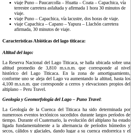
viaje Puno – Paucarcolla – Huatta – Coata – Capachica, vía
terrestre carretera asfaltada y afirmada 1 hora 30 minutos de
viaje.
viaje Puno – Capachica, vía lacustre, dos horas de viaje.
viaje Capachica – Capano – Yapura – Llachón carretera
afirmada, 30 minutos de viaje.
Características Abióticas del lago titicaca:
Altitud del lago:
La Reserva Nacional del Lago Titicaca, se halla ubicada sobre una
altitud promedio de 3,810 m.s.n.m. que corresponde al nivel
histórico del Lago Titicaca. En la zona de amortiguamiento,
conforme uno se aleja del Lago va aumentando la altitud, hasta los
4,100 m.s.n.m. que corresponde a cerros y elevaciones propios del
altiplano – Peru Travel.
Geología y Geomorfología del Lago – Puno Travel
:
La Geología de la Cuenca del Titicaca ha sido determinada por
numerosos eventos tectónicos sucedidos durante largos períodos de
tiempo. Durante el Cuaternario, la evolución del altiplano ha estado
ligada fundamentalmente a la alternancia de períodos húmedos y
secos, cálidos y glaciales, dando lugar a su cuenca endorreica y el