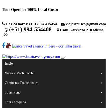
Skip
Tour Operator 100% Local Cusco
to
content
Las 24 horas: (+51) 924 415454
viajesxcusco@gmail.com
(+51) 994-554408
Calle Garcilazo 210 oficina
122
Inicio
Viajes a Machupicchu
Caminatas Tradicionales
Tours Puno
Tours Arequipa