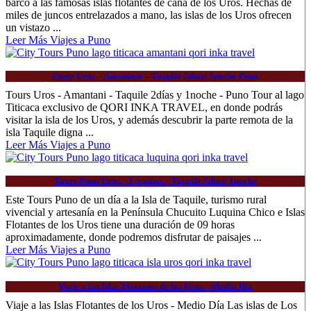
barco a las famosas islas flotantes de caña de los Uros. Hechas de
miles de juncos entrelazados a mano, las islas de los Uros ofrecen
un vistazo ...
Leer Más Viajes a Puno
Tours Uros – Amantani – Taquile 2dias/ 1noche Puno
Tours Uros - Amantani - Taquile 2días y 1noche - Puno Tour al lago
Titicaca exclusivo de QORI INKA TRAVEL, en donde podrás
visitar la isla de los Uros, y además descubrir la parte remota de la
isla Taquile digna ...
Leer Más Viajes a Puno
Tours Puno Uros – Luquina – Taquile 2dias/ 1noche
Este Tours Puno de un día a la Isla de Taquile, turismo rural
vivencial y artesanía en la Península Chucuito Luquina Chico e Islas
Flotantes de los Uros tiene una duración de 09 horas
aproximadamente, donde podremos disfrutar de paisajes ...
Leer Más Viajes a Puno
Viaje a las Islas Flotantes de los Uros – Medio Dia
Viaje a las Islas Flotantes de los Uros - Medio Día Las islas de Los