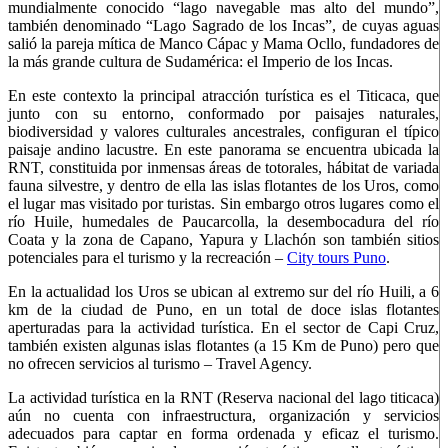
mundialmente conocido “lago navegable mas alto del mundo”,
también denominado “Lago Sagrado de los Incas”, de cuyas aguas
salió la pareja mítica de
Manco Cápac y Mama Ocllo,
fundadores de
la más grande cultura de Sudamérica: el Imperio de los Incas.
En este contexto la principal atracción turística es el Titicaca, que
junto con su entorno, conformado por paisajes naturales,
biodiversidad y valores culturales ancestrales, configuran el típico
paisaje andino lacustre. En este panorama se encuentra ubicada la
RNT, constituida por inmensas áreas de totorales, hábitat de variada
fauna silvestre, y dentro de ella las islas flotantes de los Uros, como
el lugar mas visitado por turistas. Sin embargo otros lugares como el
río Huile, humedales de Paucarcolla, la desembocadura del río
Coata y la zona de Capano, Yapura y Llachón son también sitios
potenciales para el turismo y la recreación –
City tours Puno
.
En la actualidad los Uros se ubican al extremo sur del río Huili, a 6
km de la ciudad de Puno, en un total de doce islas flotantes
aperturadas para la actividad turística. En el sector de Capi Cruz,
también existen algunas islas flotantes (a 15 Km de Puno) pero que
no ofrecen servicios al turismo – Travel Agency.
La actividad turística en la RNT (Reserva nacional del lago titicaca)
aún no cuenta con infraestructura, organización y servicios
adecuados para captar en forma ordenada y eficaz el turismo.