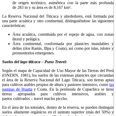
de origen tectónico, asimétrica con la parte más profunda
de 283 m y su área es de 8,167 km².
La Reserva Nacional del Titicaca y alrededores, está formada por
una parte acuática y otro continental, distinguiéndose las siguientes
características:
Área acuática, constituida por el espejo de agua, con zonas
litoral y pelágica.
Área continental, conformada por planicies inundables y
deltas (ríos Ramis, Illpa y Coata), así como por islas, islotes y
promontorios emergentes.
Suelos del lago titicaca – Puno Travel:
Según el mapa de Capacidad de Uso Mayor de las Tierras del Perú
(ONERN, 1981), los suelos de las extensas planicies que circundan
el área de la Reserva Nacional del Lago Titicaca, son tierras aptas
para cultivos arables propios de altura y pastoreo intensivo, como
las
pampas de Huatta
y Coata. En la península de Capachica se tiene
tierras apropiadas para cultivos intensivos, arables y
pastos cultivados – travel machu piccho.
En el área de los totorales, dentro de la reserva, se pueden distinguir
suelos altamente orgánicos en el sustrato superior (más del 50%) y