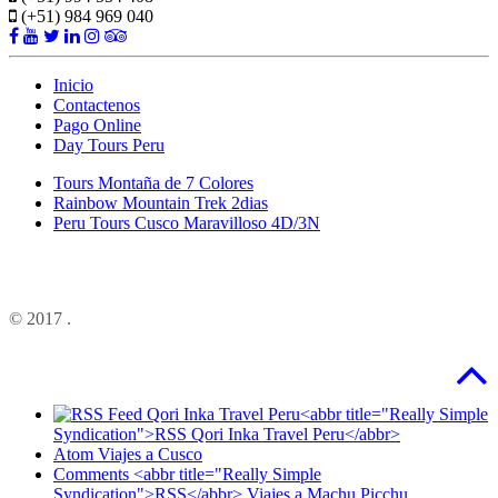
(+51) 984 969 040
Inicio
Contactenos
Pago Online
Day Tours Peru
Tours Montaña de 7 Colores
Rainbow Mountain Trek 2dias
Peru Tours Cusco Maravilloso 4D/3N
© 2017
.
<abbr title="Really Simple
Syndication">RSS Qori Inka Travel Peru</abbr>
Atom Viajes a Cusco
Comments <abbr title="Really Simple
Syndication">RSS</abbr> Viajes a Machu Picchu