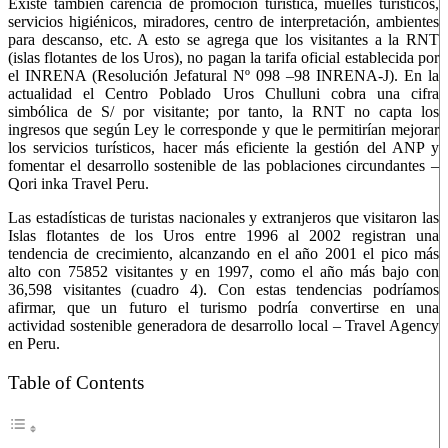
Existe también carencia de promoción turística, muelles turísticos,
servicios higiénicos, miradores, centro de interpretación, ambientes
para descanso, etc. A esto se agrega que los visitantes a la RNT
(islas flotantes de los Uros), no pagan la tarifa oficial establecida por
el INRENA (Resolución Jefatural Nº 098 –98 INRENA-J). En la
actualidad el Centro Poblado Uros Chulluni cobra una cifra
simbólica de S/ por visitante; por tanto, la RNT no capta los
ingresos que según Ley le corresponde y que le permitirían mejorar
los servicios turísticos, hacer más eficiente la gestión del ANP y
fomentar el desarrollo sostenible de las poblaciones circundantes –
Qori inka Travel Peru.
Las estadísticas de turistas nacionales y extranjeros que visitaron las
Islas flotantes de los Uros entre 1996 al 2002 registran una
tendencia de crecimiento, alcanzando en el año 2001 el pico más
alto con 75852 visitantes y en 1997, como el año más bajo con
36,598 visitantes (cuadro 4). Con estas tendencias podríamos
afirmar, que un futuro el turismo podría convertirse en una
actividad sostenible generadora de desarrollo local – Travel Agency
en Peru.
Table of Contents