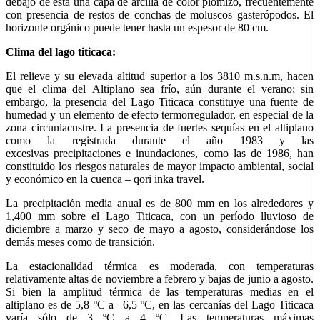
debajo de esta una capa de arcilla de color plomizo, frecuentemente
con presencia de restos de conchas de moluscos gasterópodos. El
horizonte orgánico puede tener hasta un espesor de 80 cm.
Clima del lago titicaca:
El relieve y su elevada altitud superior a los 3810 m.s.n.m, hacen
que el clima del Altiplano sea frío, aún durante el verano; sin
embargo, la presencia del Lago Titicaca constituye una fuente de
humedad y un elemento de efecto termorregulador, en especial de la
zona circunlacustre. La presencia de fuertes sequías en el altiplano
como la registrada durante el año 1983 y las
excesivas precipitaciones e inundaciones, como las de 1986, han
constituido los riesgos naturales de mayor impacto ambiental, social
y económico en la cuenca – qori inka travel.
La precipitación media anual es de 800 mm en los alrededores y
1,400 mm sobre el Lago Titicaca, con un período lluvioso de
diciembre a marzo y seco de mayo a agosto, considerándose los
demás meses como de transición.
La estacionalidad térmica es moderada, con temperaturas
relativamente altas de noviembre a febrero y bajas de junio a agosto.
Si bien la amplitud térmica de las temperaturas medias en el
altiplano es de 5,8 ºC a –6,5 ºC, en las cercanías del Lago Titicaca
varía sólo de 3 ºC a 4 ºC. Las temperaturas máximas