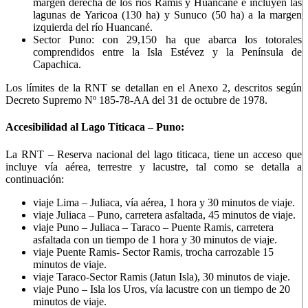
margen derecha de los ríos Ramis y Huancané e incluyen las
lagunas de Yaricoa (130 ha) y Sunuco (50 ha) a la margen
izquierda del río Huancané.
Sector Puno: con 29,150 ha que abarca los totorales
comprendidos entre la Isla Estévez y la Península de
Capachica.
Los límites de la RNT se detallan en el Anexo 2, descritos según
Decreto Supremo Nº 185-78-AA del 31 de octubre de 1978.
Accesibilidad al Lago Titicaca – Puno:
La RNT – Reserva nacional del lago titicaca, tiene un acceso que
incluye vía aérea, terrestre y lacustre, tal como se detalla a
continuación:
viaje Lima – Juliaca, vía aérea, 1 hora y 30 minutos de viaje.
viaje Juliaca – Puno, carretera asfaltada, 45 minutos de viaje.
viaje Puno – Juliaca – Taraco – Puente Ramis, carretera
asfaltada con un tiempo de 1 hora y 30 minutos de viaje.
viaje Puente Ramis- Sector Ramis, trocha carrozable 15
minutos de viaje.
viaje Taraco-Sector Ramis (Jatun Isla), 30 minutos de viaje.
viaje Puno – Isla los Uros, vía lacustre con un tiempo de 20
minutos de viaje.