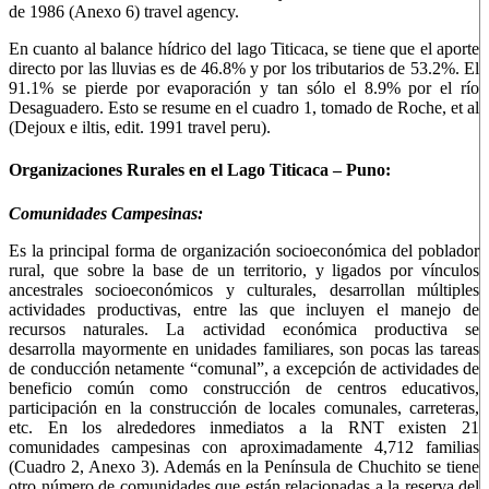
de 1986 (Anexo 6) travel agency.
En cuanto al balance hídrico del lago Titicaca, se tiene que el aporte
directo por las lluvias es de 46.8% y por los tributarios de 53.2%. El
91.1% se pierde por evaporación y tan sólo el 8.9% por el río
Desaguadero. Esto se resume en el cuadro 1, tomado de Roche, et al
(Dejoux e iltis, edit. 1991 travel peru).
Organizaciones Rurales en el Lago Titicaca – Puno:
Comunidades Campesinas:
Es la principal forma de organización socioeconómica del poblador
rural, que sobre la base de un territorio, y ligados por vínculos
ancestrales socioeconómicos y culturales, desarrollan múltiples
actividades productivas, entre las que incluyen el manejo de
recursos naturales. La actividad económica productiva se
desarrolla mayormente en unidades familiares, son pocas las tareas
de conducción netamente “comunal”, a excepción de actividades de
beneficio común como construcción de centros educativos,
participación en la construcción de locales comunales, carreteras,
etc. En los alrededores inmediatos a la RNT existen 21
comunidades campesinas con aproximadamente 4,712 familias
(Cuadro 2, Anexo 3). Además en la Península de Chuchito se tiene
otro número de comunidades que están relacionadas a la reserva del