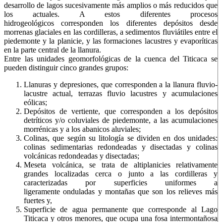
desarrollo de lagos sucesivamente más amplios o más reducidos que
los actuales. A estos diferentes procesos
hidrogeológicos corresponden los diferentes depósitos desde
morrenas glaciales en las cordilleras, a sedimentos fluviátiles entre el
piedemonte y la planicie, y las formaciones lacustres y evaporíticas
en la parte central de la llanura.
Entre las unidades geomorfológicas de la cuenca del Titicaca se
pueden distinguir cinco grandes grupos:
Llanuras y depresiones, que corresponden a la llanura fluvio-
lacustre actual, terrazas fluvio lacustres y acumulaciones
eólicas;
Depósitos de vertiente, que corresponden a los depósitos
detríticos y/o coluviales de piedemonte, a las acumulaciones
morrénicas y a los abanicos aluviales;
Colinas, que según su litología se dividen en dos unidades:
colinas sedimentarias redondeadas y disectadas y colinas
volcánicas redondeadas y disectadas;
Meseta volcánica, se trata de altiplanicies relativamente
grandes localizadas cerca o junto a las cordilleras y
caracterizadas por superficies uniformes a
ligeramente onduladas y montañas que son los relieves más
fuertes y,
Superficie de agua permanente que corresponde al Lago
Titicaca y otros menores, que ocupa una fosa intermontañosa