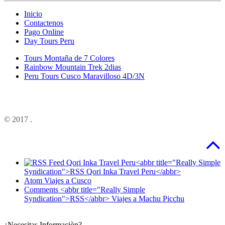
Inicio
Contactenos
Pago Online
Day Tours Peru
Tours Montaña de 7 Colores
Rainbow Mountain Trek 2dias
Peru Tours Cusco Maravilloso 4D/3N
© 2017
.
<abbr title="Really Simple
Syndication">RSS Qori Inka Travel Peru</abbr>
Atom Viajes a Cusco
Comments <abbr title="Really Simple
Syndication">RSS</abbr> Viajes a Machu Picchu
¿Necesitas Informaciòn?