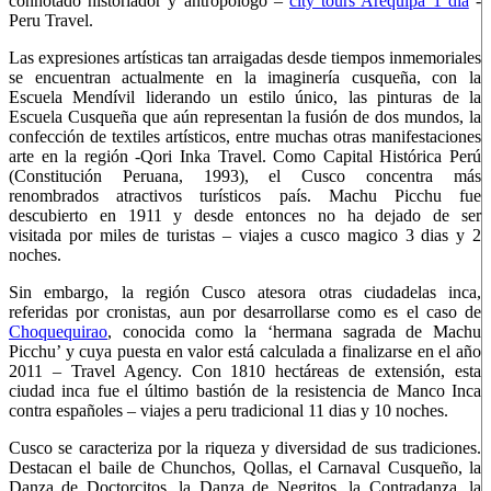
connotado historiador y antropólogo –
city tours Arequipa 1 dia
-
Peru Travel.
Las expresiones artísticas tan arraigadas desde tiempos inmemoriales
se encuentran actualmente en la imaginería cusqueña, con la
Escuela Mendívil liderando un estilo único, las pinturas de la
Escuela Cusqueña que aún representan la fusión de dos mundos, la
confección de textiles artísticos, entre muchas otras manifestaciones
arte en la región -Qori Inka Travel. Como Capital Histórica Perú
(Constitución Peruana, 1993), el Cusco concentra más
renombrados atractivos turísticos país. Machu Picchu fue
descubierto en 1911 y desde entonces no ha dejado de ser
visitada por miles de turistas – viajes a cusco magico 3 dias y 2
noches.
Sin embargo, la región Cusco atesora otras ciudadelas inca,
referidas por cronistas, aun por desarrollarse como es el caso de
Choquequirao
, conocida como la ‘hermana sagrada de Machu
Picchu’ y cuya puesta en valor está calculada a finalizarse en el año
2011 – Travel Agency. Con 1810 hectáreas de extensión, esta
ciudad inca fue el último bastión de la resistencia de Manco Inca
contra españoles – viajes a peru tradicional 11 dias y 10 noches.
Cusco se caracteriza por la riqueza y diversidad de sus tradiciones.
Destacan el baile de Chunchos, Qollas, el Carnaval Cusqueño, la
Danza de Doctorcitos, la Danza de Negritos, la Contradanza, la