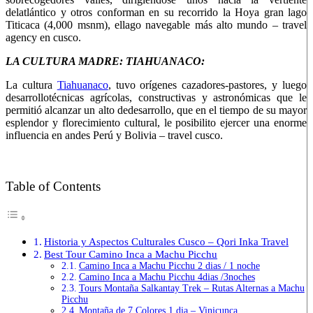
del
atlántico y otros conforman en su recorrido la Hoya gran lago
Titicaca (4,000 msnm), el
lago navegable más alto mundo – travel
agency en cusco.
LA CULTURA MADRE: TIAHUANACO:
La cultura
Tiahuanaco
, tuvo orígenes cazadores-pastores, y luego
desarrollotécnicas agrícolas, constructivas y astronómicas que le
permitió alcanzar un alto dedesarrollo, que en el tiempo de su mayor
esplendor y florecimiento cultural, le posibilito ejercer una enorme
influencia en andes Perú y Bolivia – travel cusco.
Table of Contents
Historia y Aspectos Culturales Cusco – Qori Inka Travel
Best Tour Camino Inca a Machu Picchu
Camino Inca a Machu Picchu 2 dias / 1 noche
Camino Inca a Machu Picchu 4dias /3noches
Tours Montaña Salkantay Trek – Rutas Alternas a Machu
Picchu
Montaña de 7 Colores 1 dia – Vinicunca