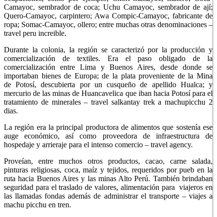
Camayoc, sembrador de coca; Uchu Camayoc, sembrador de ají;
Quero-Camayoc, carpintero; Awa Compic-Camayoc, fabricante de
ropa; Somac-Camayoc, ollero; entre muchas otras denominaciones –
travel peru increible.
Durante la colonia, la región se caracterizó por la producción y
comercialización de textiles. Era el paso obligado de la
comercialización entre Lima y Buenos Aires, desde donde se
importaban bienes de Europa; de la plata proveniente de la Mina
de Potosí, descubierta por un cusqueño de apellido Hualca; y
mercurio de las minas de Huancavelica que iban hacia Potosí para el
tratamiento de minerales – travel salkantay trek a machupicchu 2
dias.
La región era la principal productora de alimentos que sostenía ese
auge económico, así como proveedora de infraestructura de
hospedaje y arrieraje para el intenso comercio – travel agency.
Proveían, entre muchos otros productos, cacao, carne salada,
pinturas religiosas, coca, maíz y tejidos, requeridos por pueb en la
ruta hacia Buenos Aires y las minas Alto Perú. También brindaban
seguridad para el traslado de valores, alimentación para viajeros en
las llamadas fondas además de administrar el transporte – viajes a
machu picchu en tren.