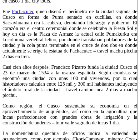
en cusco 1 dia city tours.
Fue
Pachacutec
quien diseñó el perímetro de la ciudad sagrada de
Cusco en forma de Puma sentado en cuclillas, en donde
Sacsayhuaman era la cabeza, denotando liderazgo y gobierno. El
corazón era el centro ceremonial donde se celebraba la Fiesta Sol y
hoy en día es la Plaza de Armas; la actual calle Pumakurku era
la columna vertebral felino, por donde transitaban pobladores de la
ciudad y la cola puma terminaba en el cruce de dos ríos en donde
actualmente se erige la estatua de Pachacutec – travel machu picchu
2 dias en tren.
Casi cien años después, Francisco Pizarro funda la ciudad Cusco el
23 de marzo de 1534 a la usanza española. Según cronistas se
encontró una ciudad con unas 100 mil viviendas, por lo cual
historiadores calculan entre 125 mil y 300 mil habitantes incluyendo
el ámbito rural de la ciudad – travel camino inca 2 dias a machu
picchu.
Como región, el Cusco sustentaba su economía en el
aprovechamiento de auquénidos, así como en la agricultura que
Incas perfeccionaron con grandes obras de irrigación y la
construcción de andenes – tour valle sagrado de incas 1 dia.
La nomenclatura quechua de oficios indica la variedad de
ocupaciones, como por ejemplo, Ckori-Camayoc, minero; Coca-