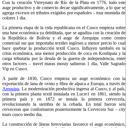
Con la creación Virreynato de Río de la Plata en 1776, todo este
auge productivo y de comercio decae significativamente, a lo que se
agrega excesos en tributos exigidos por españoles – tour montaña de
colores 1 dia.
La primera etapa de la vida republicana en el Cusco empieza sobre
una base económica ya debilitada, que se agudiza con la creación de
la República de Bolivia y el auge de Arequipa como centro
comercial sur que importaba textiles ingleses a menor precio lo cual
hace quebrar la producción textil Cusco. Influyen también en la
crisis económica, una menor producción de coca en Kosñipata y la
carga tributaria por la deuda de la guerra de independencia, entre
otros factores – travel maras moray salineras 1 dia, Valle Sagrado
Vip en Cusco.
A partir de 1830, Cusco empieza un auge económico con la
exportación de lana de ovino y fibra de alpaca a Europa, a través de
Arequipa
. La modernización productiva ingresa al Cusco, y al país,
con la primera planta textil instalada en Lucre1 en 1861, siendo la
primera país y en 1872 se instala la primera cervecería,
revolucionando la siembra de la cebada. En total fueron seis
cerveceras que conformaron posteriormente la Cervecera Sur – city
tours cusco medio dia.
La construcción de líneas ferroviarias favorece el auge económico,