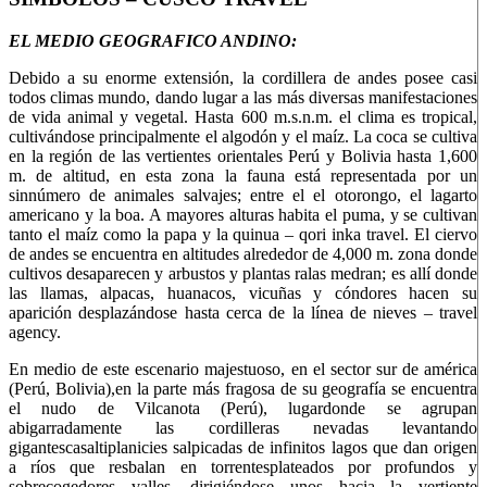
EL MEDIO GEOGRAFICO ANDINO:
Debido a su enorme extensión, la cordillera de andes posee casi
todos climas mundo, dando lugar a las más diversas manifestaciones
de vida animal y vegetal. Hasta 600 m.s.n.m. el clima es tropical,
cultivándose principalmente el algodón y el maíz. La coca se cultiva
en la región de las vertientes orientales Perú y Bolivia hasta 1,600
m. de altitud, en esta zona la fauna está representada por un
sinnúmero de animales salvajes; entre el el otorongo, el lagarto
americano y la boa. A mayores alturas habita el puma, y se cultivan
tanto el maíz como la papa y la quinua – qori inka travel. El ciervo
de andes se encuentra en altitudes alrededor de 4,000 m. zona donde
cultivos desaparecen y arbustos y plantas ralas medran; es allí donde
las llamas, alpacas, huanacos, vicuñas y cóndores hacen su
aparición desplazándose hasta cerca de la línea de nieves – travel
agency.
En medio de este escenario majestuoso, en el sector sur de américa
(Perú, Bolivia),
en la parte más fragosa de su geografía se encuentra
el nudo de Vilcanota (Perú), lugar
donde se
agrupan
abigarradam
ente las
cordilleras nevadas levantando
gigantescas
altiplanicies salpicadas de infinitos lagos que dan origen
a ríos que resbalan en torrentes
plateados por profundos y
sobrecogedores valles, dirigiéndose unos hacia la vertiente