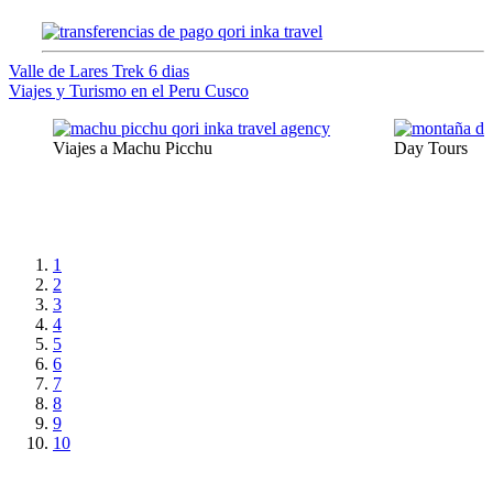
Navegación
Valle de Lares Trek 6 dias
Viajes y Turismo en el Peru Cusco
de
entradas
Viajes a Machu Picchu
Day Tours
1
2
3
4
5
6
7
8
9
10