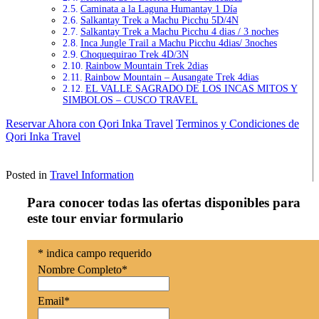
Caminata a la Laguna Humantay 1 Día
Salkantay Trek a Machu Picchu 5D/4N
Salkantay Trek a Machu Picchu 4 dias / 3 noches
Inca Jungle Trail a Machu Picchu 4dias/ 3noches
Choquequirao Trek 4D/3N
Rainbow Mountain Trek 2dias
Rainbow Mountain – Ausangate Trek 4dias
EL VALLE SAGRADO DE LOS INCAS MITOS Y
SIMBOLOS – CUSCO TRAVEL
Reservar Ahora con Qori Inka Travel
Terminos y Condiciones de
Qori Inka Travel
Posted in
Travel Information
Para conocer todas las ofertas disponibles para
este tour enviar formulario
*
indica campo requerido
Nombre Completo
*
Email
*