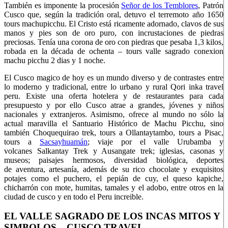
También es imponente la procesión
Señor de los Temblores
, Patrón
Cusco que, según la tradición oral, detuvo el terremoto año 1650
tours machupicchu. El Cristo está ricamente adornado, clavos de sus
manos y pies son de oro puro, con incrustaciones de piedras
preciosas. Tenía una corona de oro con piedras que pesaba 1,3 kilos,
robada en la década de ochenta – tours valle sagrado conexion
machu picchu 2 dias y 1 noche.
El Cusco magico de hoy es un mundo diverso y de contrastes entre
lo moderno y tradicional, entre lo urbano y rural Qori inka travel
peru. Existe una oferta hotelera y de restaurantes para cada
presupuesto y por ello Cusco atrae a grandes, jóvenes y niños
nacionales y extranjeros. Asimismo, ofrece al mundo no sólo la
actual maravilla el Santuario Histórico de Machu Picchu, sino
también Choquequirao trek, tours a Ollantaytambo, tours a Pisac,
tours a
Sacsayhuamán
; viaje por el valle Urubamba y
volcanes Salkantay Trek y Ausangate trek; iglesias, casonas y
museos; paisajes hermosos, diversidad biológica, deportes
de aventura, artesanía, además de su rico chocolate y exquisitos
potajes como el puchero, el pepián de cuy, el queso kapiche,
chicharrón con mote, humitas, tamales y el adobo, entre otros en la
ciudad de cusco y en todo el Peru increible.
EL VALLE SAGRADO DE LOS INCAS MITOS Y
SIMBOLOS – CUSCO TRAVEL