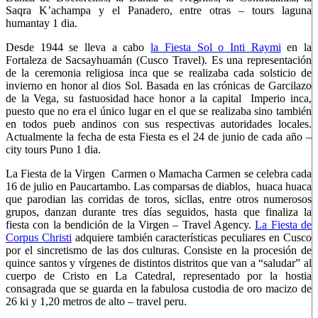
Saqra K’achampa y el Panadero, entre otras – tours laguna
humantay 1 dia.
Desde 1944 se lleva a cabo
la Fiesta Sol o Inti Raymi
en la
Fortaleza de Sacsayhuamán (Cusco Travel). Es una representación
de la ceremonia religiosa inca que se realizaba cada solsticio de
invierno en honor al dios Sol. Basada en las crónicas de Garcilazo
de la Vega, su fastuosidad hace honor a la capital Imperio inca,
puesto que no era el único lugar en el que se realizaba sino también
en todos pueb andinos con sus respectivas autoridades locales.
Actualmente la fecha de esta Fiesta es el 24 de junio de cada año –
city tours Puno 1 dia.
La Fiesta de la Virgen Carmen o Mamacha Carmen se celebra cada
16 de julio en Paucartambo. Las comparsas de diablos, huaca huaca
que parodian las corridas de toros, sicllas, entre otros numerosos
grupos, danzan durante tres días seguidos, hasta que finaliza la
fiesta con la bendición de la Virgen – Travel Agency.
La Fiesta de
Corpus Christi
adquiere también características peculiares en Cusco
por el sincretismo de las dos culturas. Consiste en la procesión de
quince santos y vírgenes de distintos distritos que van a “saludar” al
cuerpo de Cristo en La Catedral, representado por la hostia
consagrada que se guarda en la fabulosa custodia de oro macizo de
26 ki y 1,20 metros de alto – travel peru.