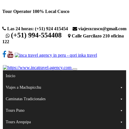
Skip
Tour Operator 100% Local Cusco
to
content
Las 24 horas: (+51) 924 415454
viajesxcusco@gmail.com
(+51) 994-554408
Calle Garcilazo 210 oficina
122
Inicio
Viajes a Machupicchu
Caminatas Tradicionales
Tours Puno
Tours Arequipa