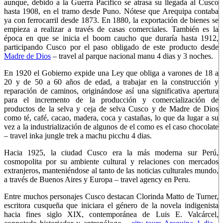
aunque, debido a la Guerra Pacífico se atrasa su llegada al Cusco
hasta 1908, en el tramo desde Puno. Nótese que Arequipa contaba
ya con ferrocarril desde 1873. En 1880, la exportación de bienes se
empieza a realizar a través de casas comerciales. También es la
época en que se inicia el boom caucho que duraría hasta 1912,
participando Cusco por el paso obligado de este producto desde
Madre de Dios
– travel al parque nacional manu 4 dias y 3 noches.
En 1920 el Gobierno expide una Ley que obliga a varones de 18 a
20 y de 50 a 60 años de edad, a trabajar en la construcción y
reparación de caminos, originándose así una significativa apertura
para el incremento de la producción y comercialización de
productos de la selva y ceja de selva Cusco y de Madre de Dios
como té, café, cacao, madera, coca y castañas, lo que da lugar a su
vez a la industrialización de algunos de el como es el caso chocolate
– travel inka jungle trek a machu picchu 4 dias.
Hacia 1925, la ciudad Cusco era la más moderna sur Perú,
cosmopolita por su ambiente cultural y relaciones con mercados
extranjeros, manteniéndose al tanto de las noticias culturales mundo,
a través de Buenos Aires y Europa – travel agency en Peru.
Entre muchos personajes Cusco destacan Clorinda Matto de Turner,
escritora cusqueña que iniciara el género de la novela indigenista
hacia fines siglo XIX, contemporánea de Luis E. Valcárcel,